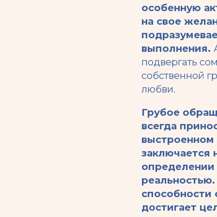
особенную ак
на свое жела
подразумевае
выполнения.
подвергать со
собственной гр
любви.
Грубое обращ
всегда принос
выстроенном 
заключается 
определении 
реальностью.
способности 
достигает це