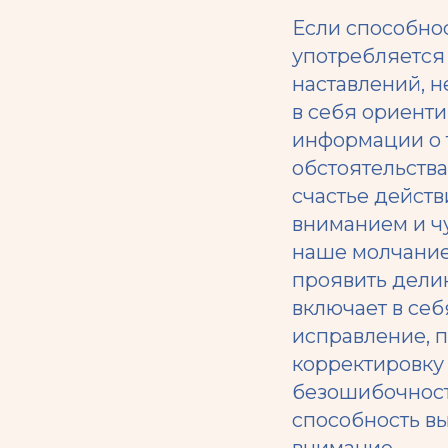
Если способнос
употребляется 
наставлений, н
в себя ориенти
информации о т
обстоятельства
счастье действ
вниманием и чу
наше молчание,
проявить делик
включает в себ
исправление, 
корректировку
безошибочност
способность вы