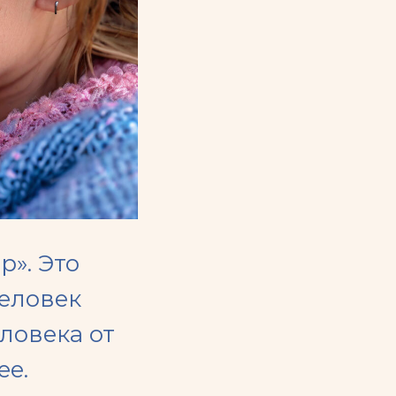
». Это
еловек
ловека от
ее.