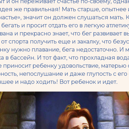
 и он переживает счастье по-своему, однак
идея же правильная! Мать старше, опытнее
частье»
, значит он должен слушаться мать. 
бегать и просит отдать его в легкую атлетик
ана и прекрасно знает, что бег развивает в
от спорта получить еще и закалку, что безу
нку нужно плавание, бега недостаточно. И 
а в бассейн. И тот факт, что прохладная вод
е приносит ребенку удовольствие, матерью
ность, непослушание и даже глупость с его
шее и надо ходить! Вот ребенок и идет.