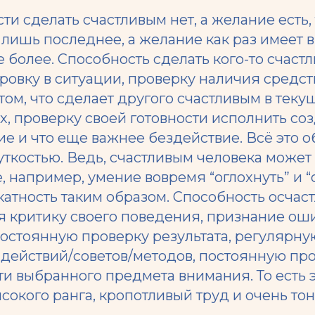
ти сделать счастливым нет, а желание есть, 
лишь последнее, а желание как раз имеет 
е более. Способность сделать кого-то счаст
ровку в ситуации, проверку наличия средст
ом, что сделает другого счастливым в теку
х, проверку своей готовности исполнить с
ие и что еще важнее бездействие. Всё это 
ткостью. Ведь, счастливым человека может 
 например, умение вовремя “оглохнуть” и “
атность таким образом. Способность осчаст
я критику своего поведения, признание ош
постоянную проверку результата, регулярну
 действий/советов/методов, постоянную пр
и выбранного предмета внимания. То есть 
сокого ранга, кропотливый труд и очень тон