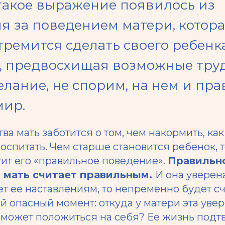
такое выражение появилось из
 за поведением матери, котора
ремится сделать своего ребенк
, предвосхищая возможные тру
лание, не спорим, на нем и пра
мир.
ва мать заботится о том, чем накормить, как
 воспитать. Чем старше становится ребенок,
ит его «правильное поведение».
Правильн
е мать считает правильным.
И она уверена
т ее наставлениям, то непременно будет сча
й опасный момент: откуда у матери эта уве
 может положиться на себя? Ее жизнь подт