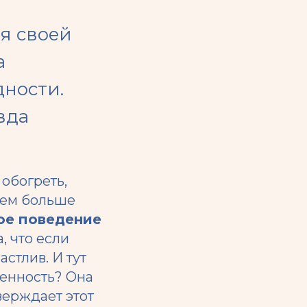
я своей
а
дности.
вда
 обогреть,
 тем больше
ое поведение
, что если
стлив. И тут
ренность? Она
верждает этот