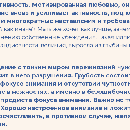
тивность. Мотивированная любовью, он
ние вновь и усиливает активность, под 
м многократные наставления и требова
А как иначе? Мать же хочет как лучше, зачем
мнению собственные убеждения. Такая илл
андиозности, величия, выросла из глубины
ение с тонким миром переживаний чу
ит в него разрушения. Грубость состои
фокусе внимания и отсутствии чуткости
не в нежностях, а именно в безошибочн
предмета фокуса внимания. Важно не те
 Хорошо настроенное внимание и ложит
осчастливить, в противном случае, жел
ли.