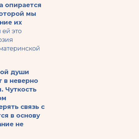
а опирается
которой мы
ние их
 ей это
юзия
 материнской
жой души
т в неверно
. Чуткость
ом
рять связь с
ся в основу
ание не