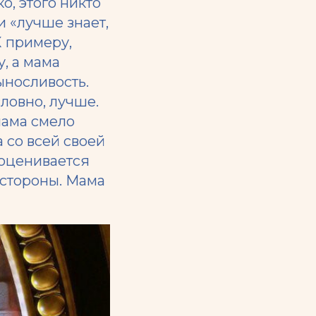
о, этого никто
 и
«лучше знает,
К примеру,
у, а мама
ыносливость.
словно, лучше.
мама смело
а со всей своей
 оценивается
 стороны. Мама