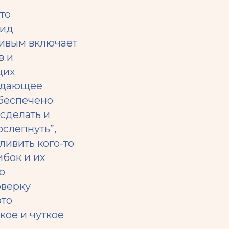
то
вид
ливым включает
в и
щих
оздающее
обеспечено
сделать и
ослепнуть”,
ливить кого-то
ибок и их
ю
оверку
это
кое и чуткое