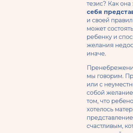
тезис? Как она
себя предста
и своей правил
может состоять
ребенку и спос
желания недост
иначе.
Пренебрежение
мы говорим. П
или с неуместн
собой желание
том, что ребен
хотелось матер
представление 
счастливым, ко