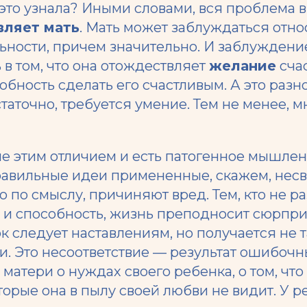
 это узнала? Иными словами, вся проблема в
вляет мать
. Мать может заблуждаться отно
ьности, причем значительно. И заблуждени
 в том, что она отождествляет
желание
сча
обность сделать его счастливым. А это разн
аточно, требуется умение. Тем не менее, м
 этим отличием и есть патогенное мышлени
равильные идеи примененные, скажем, нес
о по смыслу, причиняют вред. Тем, кто не 
 и способность, жизнь преподносит сюрпри
ок следует наставлениям, но получается не т
и. Это несоответствие — результат ошибоч
матери о нуждах своего ребенка, о том, что
торые она в пылу своей любви не видит. У р