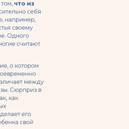
 том,
что из
сительно себя
е, например,
стья своему
ое. Одного
ногие считают
е, о котором
воевременно
различает между
зы. Сюрприз в
ак, как
ных
 делает его
ебенка свой