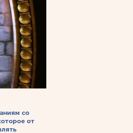
аниям со
которое от
влять