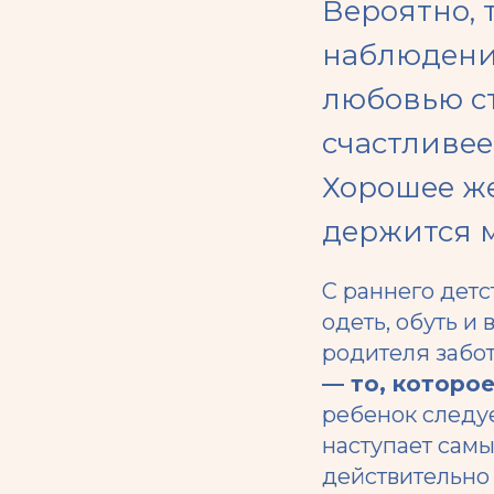
Вероятно, 
наблюдения
любовью ст
счастливее
Хорошее же
держится 
С раннего детст
одеть, обуть и
родителя забот
— то, которо
ребенок следуе
наступает самы
действительно