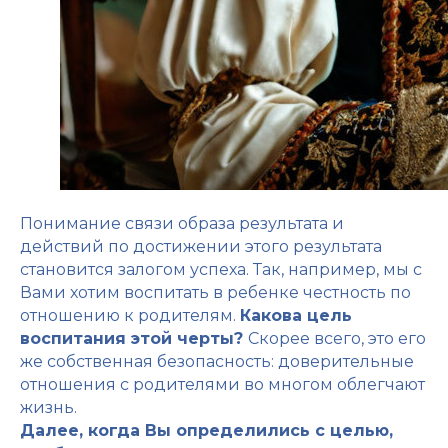
Понимание связи образа результата и
действий по достижении этого результата
становится залогом успеха. Так, например,
мы с
Вами хотим воспитать в ребенке честность по
отношению к родителям.
Какова цель
воспитания этой черты?
Скорее всего, это его
же собственная безопасность: доверительные
отношения с родителями во многом облегчают
жизнь.
Далее, когда Вы определились с целью,