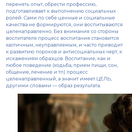
перенять опыт, обрести профессию,
подготавливает к выполнению социальных
ролей. Сами по себе ценные и социальные
качества не формируются, они воспитываются
целенаправленно. Без внимания со стороны
воспитателя процесс воспитания становится
хаотичным, неуправляемым, и часто приводит
к развитию пороков и антисоциальных черт, к
искажениям образцов. Воспитание, как и
любое поведение (ходьба, прием пищи, сон,
общение, лечение и тп) процесс
целенаправленный, а значит имеет ЦЕЛЬ,
другими словами — образ результата.